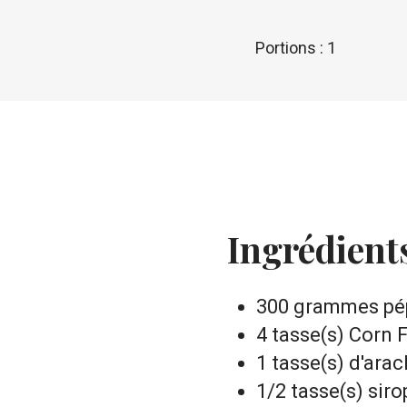
Portions : 1
Ingrédient
300 grammes pépi
4 tasse(s) Corn 
1 tasse(s) d'ara
1/2 tasse(s) sir