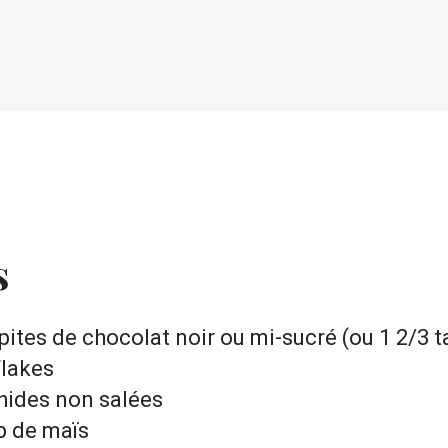
s
tes de chocolat noir ou mi-sucré (ou 1 2/3 t
Flakes
chides non salées
op de maïs