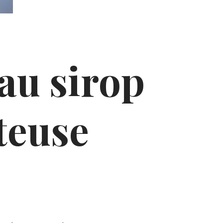
 au sirop
oteuse