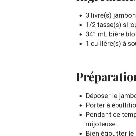
3 livre(s) jambo
1/2 tasse(s) siro
341 mL bière bl
1 cuillère(s) à 
Préparatio
Déposer le jambo
Porter à ébulliti
Pendant ce temps
mijoteuse.
Bien égoutter le 