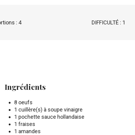
rtions : 4
DIFFICULTÉ : 1
Ingrédients
8 oeufs
1 cuillère(s) à soupe vinaigre
1 pochette sauce hollandaise
1 fraises
1 amandes