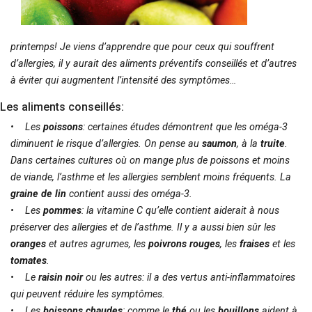
printemps! Je viens d’apprendre que pour ceux qui souffrent
d’allergies, il y aurait des aliments préventifs conseillés et d’autres
à éviter qui augmentent l’intensité des symptômes…
Les aliments conseillés:
• Les
poissons
: certaines études démontrent que les
oméga-3
diminuent le risque d’allergies. On pense au
saumon
, à la
truite
.
Dans certaines cultures où on mange plus de poissons et moins
de viande, l’asthme et les allergies semblent moins fréquents. La
graine de lin
contient aussi des oméga-3.
• Les
pommes
: la
vitamine C
qu’elle contient aiderait à nous
préserver des allergies et de l’asthme. Il y a aussi bien sûr les
oranges
et autres agrumes, les
poivrons rouges
, les
fraises
et les
tomates
.
• Le
raisin noir
ou les autres: il a des vertus anti-inflammatoires
qui peuvent réduire les symptômes.
• Les
boissons chaudes
: comme le
thé
ou les
bouillons
aident à