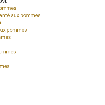
si:
pommes
santé aux pommes
u
 aux pommes
mmes
e
pommes
mmes